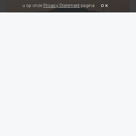
u op onze
Privacy Statement
pagina.
OK
Historie
Ontstaan
Het dorp Mesch wordt reeds genoemd in 882. In dat jaar
bevestigt koning Arnulf Mesch als gift aan het Mariënstift in
Aken. De nederzetting is echter al veel ouder. Op de Steenberg,
aan de rand van het dorp, is een Romeinse begraafplaats
aangetroffen. En bij opgravingen in 1979 en 1986 zijn in de